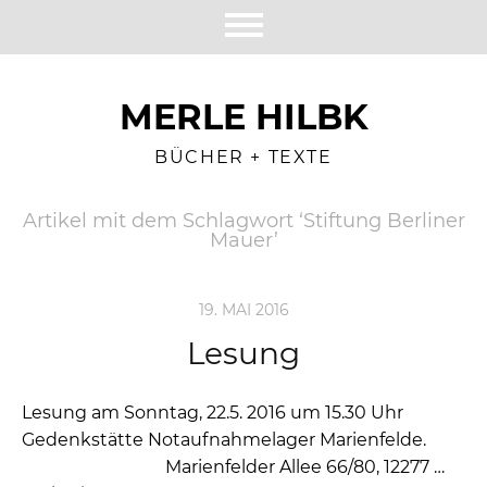
MERLE HILBK
BÜCHER + TEXTE
Artikel mit dem Schlagwort ‘
Stiftung Berliner
Mauer
’
19. MAI 2016
Lesung
Lesung am Sonntag, 22.5. 2016 um 15.30 Uhr
Gedenkstätte Notaufnahmelager Marienfelde.
Marienfelder Allee 66/80, 12277 …